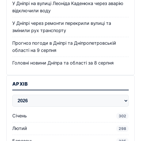
У Дніпрі на вулиці Леоніда Каденюка через аварію
відключили воду
У Дніпрі через ремонти перекрили вулиці та
змінили рух транспорту
Прогноз погоди в Дніпрі та Дніпропетровській
області на 9 серпня
Головні новини Дніпра та області за 8 серпня
АРХІВ
Січень
302
Лютий
298