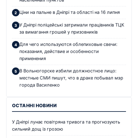
населенных пунктов
Ціни на пальне в Дніпрі та області на 16 липня
У Дніпрі поліцейські затримали працівників ТЦК
за вимагання грошей у призовників
Для чего используются облепиховые свечи:
показания, действие и особенности
применения
В Вольногорске избили должностное лицо:
местные СМИ пишут, что в драке побывал мэр
города Василенко
ОСТАННІ НОВИНИ
У Дніпрі лунає повітряна тривога та прогнозують
сильний дощ із грозою