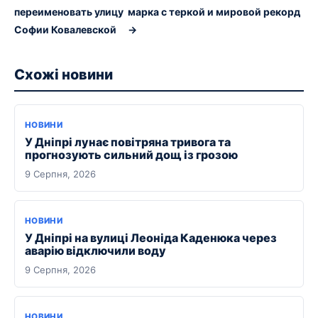
переименовать улицу
марка с теркой и мировой рекорд
Софии Ковалевской
→
Схожі новини
НОВИНИ
У Дніпрі лунає повітряна тривога та
прогнозують сильний дощ із грозою
9 Серпня, 2026
НОВИНИ
У Дніпрі на вулиці Леоніда Каденюка через
аварію відключили воду
9 Серпня, 2026
НОВИНИ