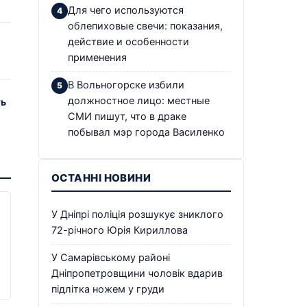
Для чего используются
облепиховые свечи: показания,
действие и особенности
применения
В Вольногорске избили
должностное лицо: местные
ть
СМИ пишут, что в драке
побывал мэр города Василенко
ОСТАННІ НОВИНИ
У Дніпрі поліція розшукує зниклого
72-річного Юрія Кириллова
У Самарівському районі
Дніпропетровщини чоловік вдарив
підлітка ножем у груди