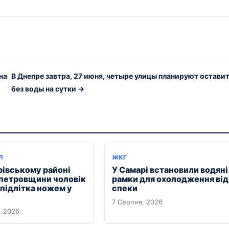
на
В Днепре завтра, 27 июня, четыре улицы планируют остави
без воды на сутки →
Л
ЖКГ
рівському районі
У Самарі встановили водяні
петровщини чоловік
рамки для охолодження від
 підлітка ножем у
спеки
7 Серпня, 2026
, 2026