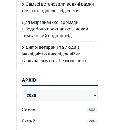
У Самарі встановили водяні рамки
для охолодження від спеки
Для Марганецької громади
цілодобово прокладають новий
тимчасовий водопровід
У Дніпрі ветерани та люди з
інвалідністю внаслідок війни
паркуватимуться безкоштовно
АРХІВ
Січень
302
Лютий
298