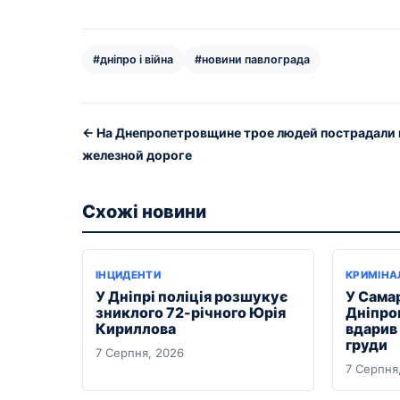
#дніпро і війна
#новини павлограда
← На Днепропетровщине трое людей пострадали 
железной дороге
Схожі новини
ІНЦИДЕНТИ
КРИМІНА
У Дніпрі поліція розшукує
У Сама
зниклого 72-річного Юрія
Дніпро
Кириллова
вдарив
груди
7 Серпня, 2026
7 Серпня