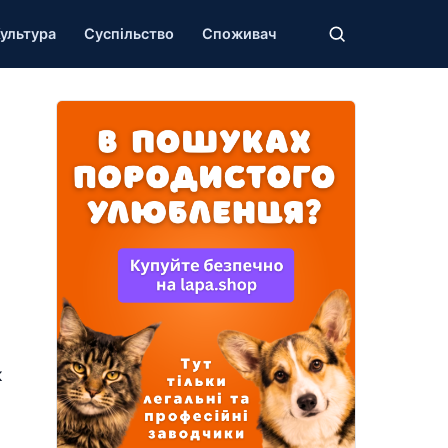
ультура
Суспільство
Споживач
к