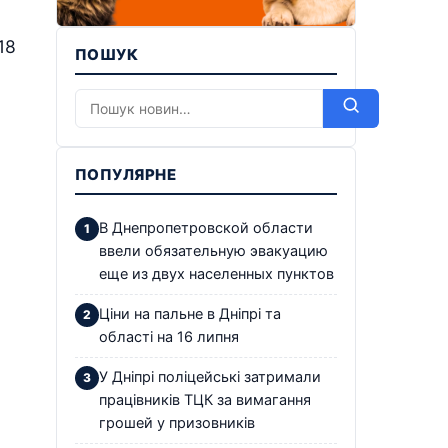
18
ПОШУК
ПОПУЛЯРНЕ
В Днепропетровской области
ввели обязательную эвакуацию
еще из двух населенных пунктов
Ціни на пальне в Дніпрі та
області на 16 липня
У Дніпрі поліцейські затримали
працівників ТЦК за вимагання
грошей у призовників