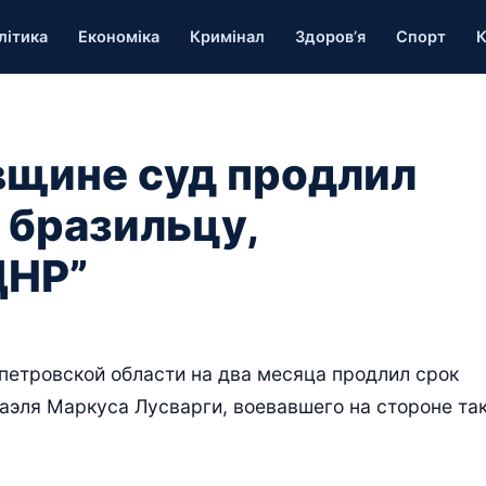
літика
Економіка
Кримінал
Здоров’я
Спорт
К
вщине суд продлил
 бразильцу,
ДНР”
етровской области на два месяца продлил срок
эля Маркуса Лусварги, воевавшего на стороне та