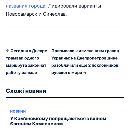
названия города
. Лидировали варианты
Новосамарск и Сичеслав.
← Сегодня в Днепре
Призывали к изменениям границ
трамваи одного
Украины: на Днепропетровщине
маршрута закончат
разоблачили еще 2 поклонников
работу раньше
русского мира →
Схожі новини
НОВИНИ
У Кам’янському попрощаються з воїном
Євгенієм Комлечеком