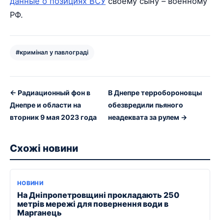
данные о позициях ВСУ
своему сыну – военному
РФ.
#кримінал у павлограді
← Радиационный фон в
В Днепре терробороновцы
Днепре и области на
обезвредили пьяного
вторник 9 мая 2023 года
неадеквата за рулем →
Схожі новини
НОВИНИ
На Дніпропетровщині прокладають 250
метрів мережі для повернення води в
Марганець