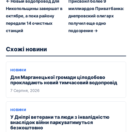
← Новый водопровод для
Присвоил более 9
Никопольщины завершат в
миллиардов Приватбанка:
октябре, а пока району
днепровский олигарх
передали 14 очистных
получил еще одно
станций
подозрение →
Схожі новини
НОВИНИ
Для Марганецької громади цілодобово
прокладають новий тимчасовий водопровід
7 Серпня, 2026
НОВИНИ
У Дніпрі ветерани та люди з інвалідністю
внаслідок війни паркуватимуться
безкоштовно