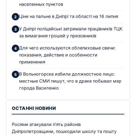
населенных пунктов
Ціни на пальне в Дніпрі та області на 16 липня
У Дніпрі поліцейські затримали працівників ТЦК
за вимагання грошей у призовників
Для чего используются облепиховые свечи:
показания, действие и особенности
применения
В Вольногорске избили должностное лицо:
местные СМИ пишут, что в драке побывал мэр
города Василенко
ОСТАННІ НОВИНИ
Росіяни атакували п’ять районів
Дніпропетровщини, пошкодили школу та пошту