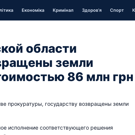
літика
Економіка
Кримінал
Здоров’я
Спорт
К
кой области
звращены земли
тоимостью 86 млн грн
ве прокуратуры, государству возвращены земли
ное исполнение соответствующего решения