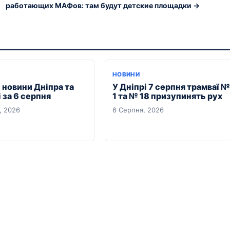
работающих МАФов: там будут детские площадки →
НОВИНИ
 новини Дніпра та
У Дніпрі 7 серпня трамваї №
 за 6 серпня
1 та № 18 призупинять рух
, 2026
6 Серпня, 2026