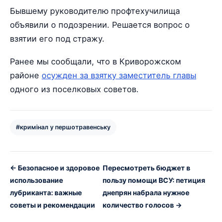
Бывшему руководителю профтехучилища
объявили о подозрении. Решается вопрос о
взятии его под стражу.
Ранее мы сообщали, что в Криворожском
районе
осужден за взятку заместитель главы
одного из поселковых советов.
#кримінал у першотравенську
← Безопасное и здоровое
Пересмотреть бюджет в
использование
пользу помощи ВСУ: петиция
лубриканта: важные
днепрян набрала нужное
советы и рекомендации
количество голосов →