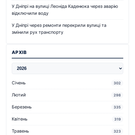
У Дніпрі на вулиці Леоніда Каденюка через аварію
відключили воду
У Дніпрі через ремонти перекрили вулиці та
змінили рух транспорту
АРХІВ
Січень
302
Лютий
298
Березень
335
Квітень
319
Травень
323