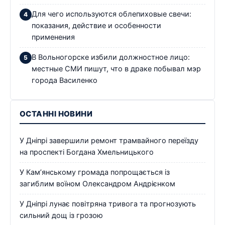
Для чего используются облепиховые свечи:
показания, действие и особенности
применения
В Вольногорске избили должностное лицо:
местные СМИ пишут, что в драке побывал мэр
города Василенко
ОСТАННІ НОВИНИ
У Дніпрі завершили ремонт трамвайного переїзду
на проспекті Богдана Хмельницького
У Кам’янському громада попрощається із
загиблим воїном Олександром Андрієнком
У Дніпрі лунає повітряна тривога та прогнозують
сильний дощ із грозою