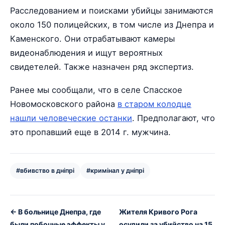
Расследованием и поисками убийцы занимаются
около 150 полицейских, в том числе из Днепра и
Каменского. Они отрабатывают камеры
видеонаблюдения и ищут вероятных
свидетелей. Также назначен ряд экспертиз.
Ранее мы сообщали, что в селе Спасское
Новомосковского района
в старом колодце
нашли человеческие останки
. Предполагают, что
это пропавший еще в 2014 г. мужчина.
#вбивство в дніпрі
#кримінал у дніпрі
← В больнице Днепра, где
Жителя Кривого Рога
были побочные эффекты у
осудили за убийство на 15