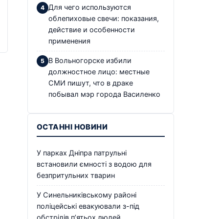
Для чего используются
облепиховые свечи: показания,
действие и особенности
применения
В Вольногорске избили
должностное лицо: местные
СМИ пишут, что в драке
побывал мэр города Василенко
ОСТАННІ НОВИНИ
У парках Дніпра патрульні
встановили ємності з водою для
безпритульних тварин
У Синельниківському районі
поліцейські евакуювали з-під
обстрілів п’ятьох людей