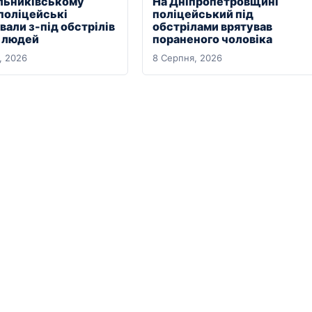
льниківському
На Дніпропетровщині
 поліцейські
поліцейський під
али з-під обстрілів
обстрілами врятував
х людей
пораненого чоловіка
, 2026
8 Серпня, 2026