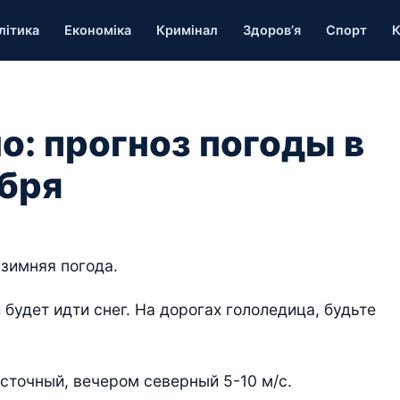
літика
Економіка
Кримінал
Здоров’я
Спорт
К
о: прогноз погоды в
ября
зимняя погода.
 будет идти снег. На дорогах гололедица, будьте
сточный, вечером северный 5-10 м/с.