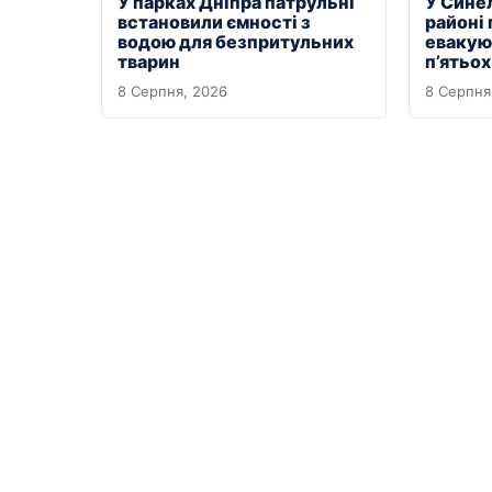
У парках Дніпра патрульні
У Сине
встановили ємності з
районі
водою для безпритульних
евакуюв
тварин
п’ятьо
8 Серпня, 2026
8 Серпня