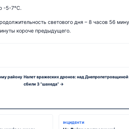
ю -5-7°С.
 Продолжительность светового дня – 8 часов 56 мину
минуты короче предыдущего.
ому району
Налет вражеских дронов: над Днепропетровщиной
сбили 3 “шахеда” →
ІНЦИДЕНТИ