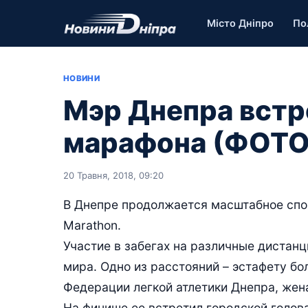
Місто Дніпро
По
НОВИНИ
Мэр Днепра встр
марафона (ФОТО
20 Травня, 2018, 09:20
В Днепре продолжается масштабное спорт
Marathon.
Участие в забегах на различные дистанц
мира. Одно из расстояний – эстафету бо
Федерации легкой атлетики Днепра, жен
На финише ее встретил городской голов