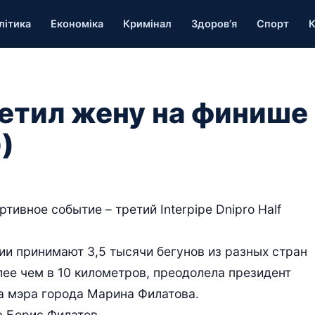
літика
Економіка
Кримінал
Здоров’я
Спорт
К
етил жену на финише
)
ивное событие – третий Interpipe Dnipro Half
ии принимают 3,5 тысячи бегунов из разных стран
лее чем в 10 километров, преодолела президент
а мэра города Марина Филатова.
а Борис Филатов.