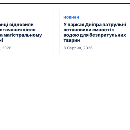
НОВИНИ
анці відновили
У парках Дніпра патрульні
стачання після
встановили ємності з
на магістральному
водою для безпритульних
ні
тварин
, 2026
8 Серпня, 2026