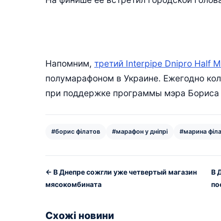
Напомним,
третий Interpipe Dnipro Half 
полумарафоном в Украине. Ежегодно кол
при поддержке программы мэра Бориса Ф
#борис філатов
#марафон у дніпрі
#марина філ
← В Днепре сожгли уже четвертый магазин
В 
мясокомбината
по
Схожі новини