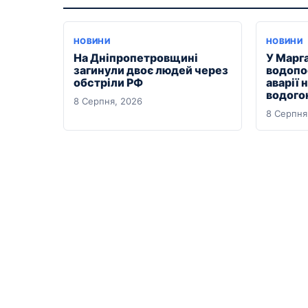
НОВИНИ
НОВИНИ
На Дніпропетровщині
У Марг
загинули двоє людей через
водопо
обстріли РФ
аварії 
водого
8 Серпня, 2026
8 Серпня