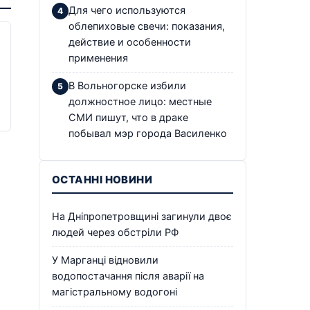
Для чего используются
облепиховые свечи: показания,
действие и особенности
применения
В Вольногорске избили
должностное лицо: местные
СМИ пишут, что в драке
побывал мэр города Василенко
ОСТАННІ НОВИНИ
На Дніпропетровщині загинули двоє
людей через обстріли РФ
У Марганці відновили
водопостачання після аварії на
магістральному водогоні