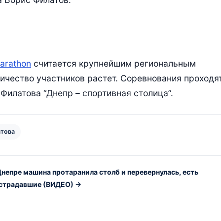
Marathon
считается крупнейшим региональным
ичество участников растет. Соревнования проходя
илатова “Днепр – спортивная столица”.
атова
Днепре машина протаранила столб и перевернулась, есть
страдавшие (ВИДЕО) →