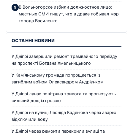
В Вольногорске избили должностное лицо:
местные СМИ пишут, что в драке побывал мэр
города Василенко
ОСТАННІ НОВИНИ
У Дніпрі завершили ремонт трамвайного переїзду
на проспекті Богдана Хмельницького
У Кам’янському громада попрощається із
загиблим воїном Олександром Андрієнком
У Дніпрі лунає повітряна тривога та прогнозують
сильний дощ із грозою
У Дніпрі на вулиці Леоніда Каденюка через аварію
відключили воду
У Дніпрі через ремонти перекрили вулиці та