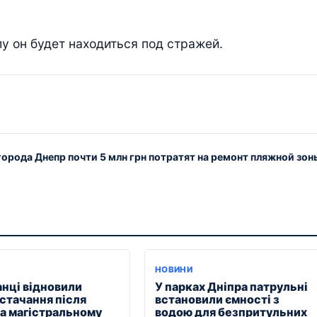
у он будет находиться под стражей.
города Днепр почти 5 млн грн потратят на ремонт пляжной зон
НОВИНИ
анці відновили
У парках Дніпра патрульні
стачання після
встановили ємності з
на магістральному
водою для безпритульних