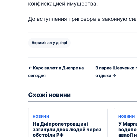
конфискацией имущества.
До вступления приговора в законную сил
#кримінал у дніпрі
← Курс валют в Днепре на
В парке Шевченко 
сегодня
отдыха →
Схожі новини
НОВИНИ
НОВИНИ
На Дніпропетровщині
У Марг
загинули двоє людей через
водопо
обстріли РФ
аварії 