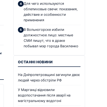
Для чего используются
облепиховые свечи: показания,
действие и особенности
применения
В Вольногорске избили
должностное лицо: местные
СМИ пишут, что в драке
побывал мэр города Василенко
ы
ОСТАННІ НОВИНИ
На Дніпропетровщині загинули двоє
людей через обстріли РФ
У Марганці відновили
водопостачання після аварії на
магістральному водогоні