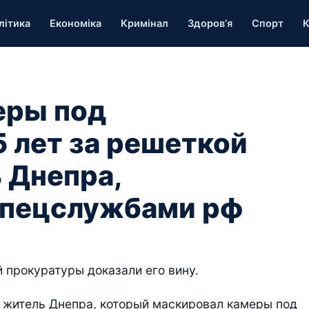
літика
Економіка
Кримінал
Здоров’я
Спорт
К
еры под
5 лет за решеткой
 Днепра,
спецслужбами рф
прокуратуры доказали его вину.
 житель Днепра, который маскировал камеры под