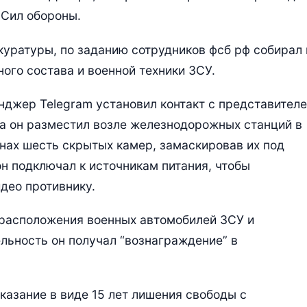
 Сил обороны.
уратуры, по заданию сотрудников фсб рф собирал 
ого состава и военной техники ЗСУ.
нджер Telegram установил контакт с представител
а он разместил возле железнодорожных станций в
нах шесть скрытых камер, замаскировав их под
он подключал к источникам питания, чтобы
део противнику.
 расположения военных автомобилей ЗСУ и
ельность он получал “вознаграждение” в
казание в виде 15 лет лишения свободы с