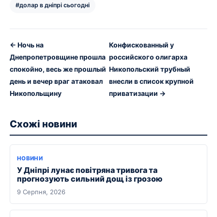
#долар в дніпрі сьогодні
← Ночь на
Конфискованный у
Днепропетровщине прошла
российского олигарха
спокойно, весь же прошлый
Никопольский трубный
день и вечер враг атаковал
внесли в список крупной
Никопольщину
приватизации →
Схожі новини
НОВИНИ
У Дніпрі лунає повітряна тривога та
прогнозують сильний дощ із грозою
9 Серпня, 2026