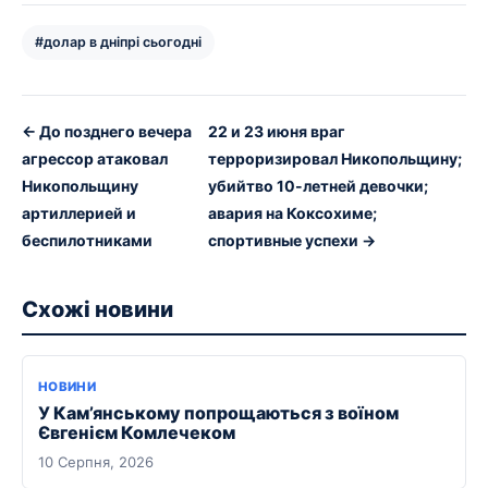
#долар в дніпрі сьогодні
← До позднего вечера
22 и 23 июня враг
агрессор атаковал
терроризировал Никопольщину;
Никопольщину
убийтво 10-летней девочки;
артиллерией и
авария на Коксохиме;
беспилотниками
спортивные успехи →
Схожі новини
НОВИНИ
У Кам’янському попрощаються з воїном
Євгенієм Комлечеком
10 Серпня, 2026