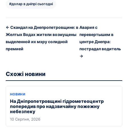
#долар в дніпрі сьогодні
← Скандал на Днепропетровщине: в
Авария с
Желтых Водах жители возмущены
перевертышем в
выделенной их мэру солидной
центре Днепра:
премией
пострадал водитель
→
Схожі новини
НОВИНИ
На Дніпропетровщині гідрометеоцентр
попередив про надзвичайну пожежну
небезпеку
10 Серпня, 2026