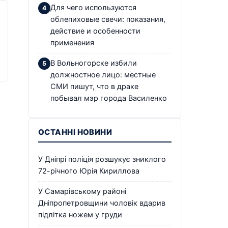
Для чего используются
облепиховые свечи: показания,
действие и особенности
применения
В Вольногорске избили
должностное лицо: местные
СМИ пишут, что в драке
побывал мэр города Василенко
ОСТАННІ НОВИНИ
У Дніпрі поліція розшукує зниклого
72-річного Юрія Кириллова
У Самарівському районі
Дніпропетровщини чоловік вдарив
підлітка ножем у груди