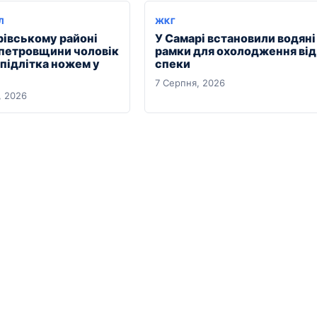
Л
ЖКГ
рівському районі
У Самарі встановили водяні
петровщини чоловік
рамки для охолодження від
 підлітка ножем у
спеки
7 Серпня, 2026
, 2026