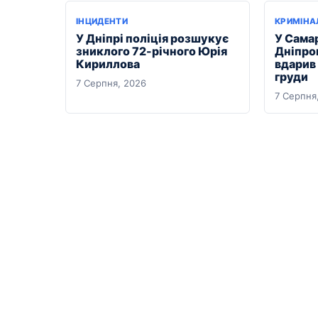
ІНЦИДЕНТИ
КРИМІНА
У Дніпрі поліція розшукує
У Сама
зниклого 72-річного Юрія
Дніпро
Кириллова
вдарив
груди
7 Серпня, 2026
7 Серпня