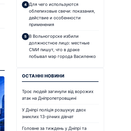
Для чего используются
облепиховые свечи: показания,
действие и особенности
применения
В Вольногорске избили
должностное лицо: местные
СМИ пишут, что в драке
побывал мэр города Василенко
ОСТАННІ НОВИНИ
Троє людей загинули від ворожих
атак на Дніпропетровщині
У Дніпрі поліція розшукує двох
зниклих 13-річних дівчат
Головне за тиждень у Дніпрі та