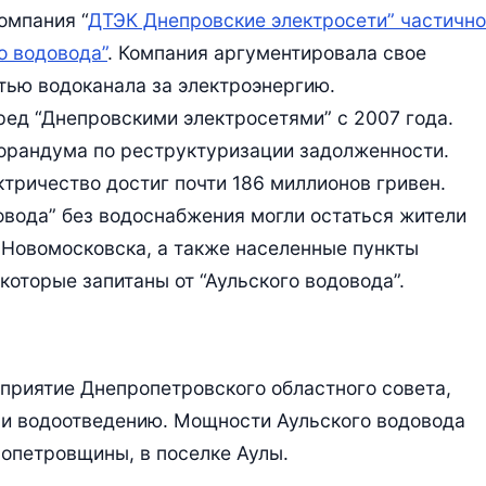
омпания “
ДТЭК Днепровские электросети” частично
о водовода”
. Компания аргументировала свое
ью водоканала за электроэнергию.
ред “Днепровскими электросетями” с 2007 года.
орандума по реструктуризации задолженности.
ктричество достиг почти 186 миллионов гривен.
овода” без водоснабжения могли остаться жители
 Новомосковска, а также населенные пункты
которые запитаны от “Аульского водовода”.
приятие Днепропетровского областного совета,
и водоотведению. Мощности Аульского водовода
опетровщины, в поселке Аулы.