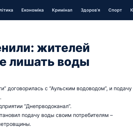
літика
Економіка
Кримінал
Здоров’я
Спорт
К
нили: жителей
е лишать воды
и” договорилась с “Аульским водоводом”, и подачу
.
дприятии “Днепрводоканал”.
становил подачу воды своим потребителям –
петровщины.