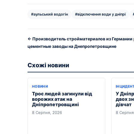
#аульський водогін
#відключення води у дніпрі
← Производитель стройматериалов из Германии
цементные заводы на Днепропетровщине
Схожі новини
НОВИНИ
ІНЦИДЕН
Троє людей загинули від
У Дніпр
ворожих атак на
двох з
Дніпропетровщині
дівчат
8 Серпня, 2026
8 Серпня