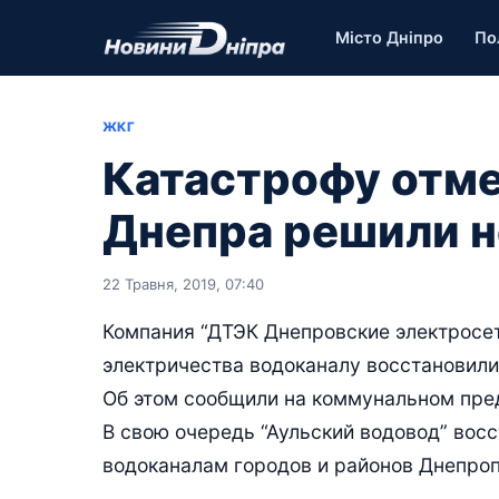
Місто Дніпро
По
ЖКГ
Катастрофу отме
Днепра решили н
22 Травня, 2019, 07:40
Компания “ДТЭК Днепровские электросет
электричества водоканалу восстановили
Об этом сообщили на коммунальном пре
В свою очередь “Аульский водовод” вос
водоканалам городов и районов Днепро