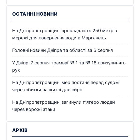
ОСТАННІ НОВИНИ
На Дніпропетровщині прокладають 250 метрів
мережі для повернення води в Марганець
Головні новини Дніпра та області за 6 серпня
У Дніпрі 7 серпня трамваї № 1 та № 18 призупинять
рух
На Дніпропетровщині мер постане перед судом
через збитки на житлі для сиріт
На Дніпропетровщині загинули п’ятеро людей
через ворожі атаки
АРХІВ