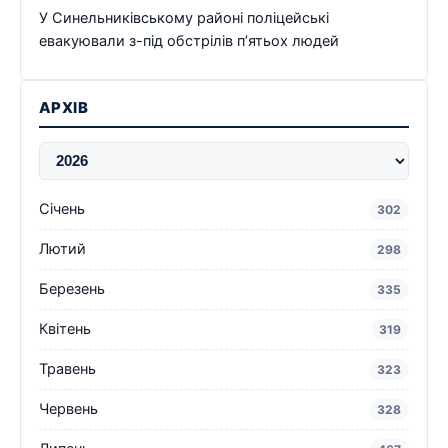
У Синельниківському районі поліцейські
евакуювали з-під обстрілів п’ятьох людей
АРХІВ
Січень
302
Лютий
298
Березень
335
Квітень
319
Травень
323
Червень
328