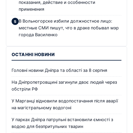
показания, действие и особенности
применения
В Вольногорске избили должностное лицо:
местные СМИ пишут, что в драке побывал мэр
города Василенко
ОСТАННІ НОВИНИ
Головні новини Дніпра та області за 8 серпня
На Дніпропетровщині загинули двоє людей через
обстріли РФ
У Марганці відновили водопостачання після аварії
на магістральному водогоні
У парках Дніпра патрульні встановили ємності з
водою для безпритульних тварин