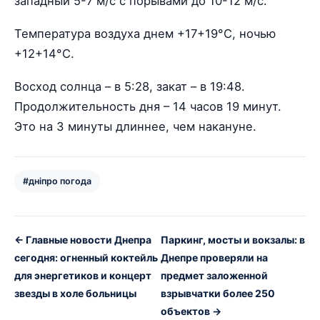
западный 5-7 м/с с порывами до 10-12 м/с.
Температура воздуха днем +17+19°С, ночью
+12+14°С.
Восход солнца – в 5:28, закат – в 19:48.
Продолжительность дня – 14 часов 19 минут.
Это на 3 минуты длиннее, чем накануне.
#дніпро погода
← Главные новости Днепра
Паркинг, мосты и вокзалы: в
сегодня: огненный коктейль
Днепре проверяли на
для энергетиков и концерт
предмет заложенной
звезды в холе больницы
взрывчатки более 250
объектов →