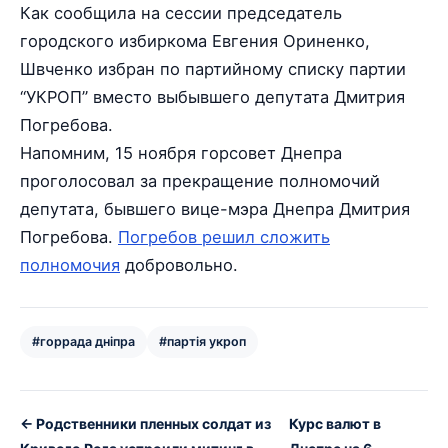
Как сообщила на сессии председатель
городского избиркома Евгения Ориненко,
Швченко избран по партийному списку партии
“УКРОП” вместо выбывшего депутата Дмитрия
Погребова.
Напомним, 15 ноября горсовет Днепра
проголосовал за прекращение полномочий
депутата, бывшего вице-мэра Днепра Дмитрия
Погребова.
Погребов решил сложить
полномочия
добровольно.
#горрада дніпра
#партія укроп
← Родственники пленных солдат из
Курс валют в