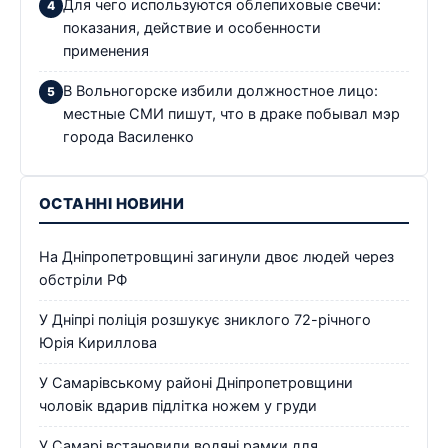
Для чего используются облепиховые свечи:
показания, действие и особенности
применения
В Вольногорске избили должностное лицо:
местные СМИ пишут, что в драке побывал мэр
города Василенко
ОСТАННІ НОВИНИ
На Дніпропетровщині загинули двоє людей через
обстріли РФ
У Дніпрі поліція розшукує зниклого 72-річного
Юрія Кириллова
У Самарівському районі Дніпропетровщини
чоловік вдарив підлітка ножем у груди
У Самарі встановили водяні рамки для