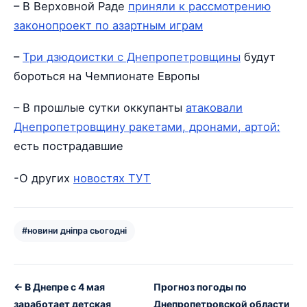
– В Верховной Раде
приняли к рассмотрению
законопроект по азартным играм
–
Три дзюдоистки с Днепропетровщины
будут
бороться на Чемпионате Европы
– В прошлые сутки оккупанты
атаковали
Днепропетровщину ракетами, дронами, артой:
есть пострадавшие
-О других
новостях ТУТ
#новини дніпра сьогодні
← В Днепре с 4 мая
Прогноз погоды по
заработает детская
Днепропетровской области