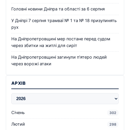
Головні новини Дніпра та області за 6 серпня
У Дніпрі 7 серпня трамваї № 1 та № 18 призупинять
рух
На Дніпропетровщині мер постане перед судом
через збитки на житлі для сиріт
На Дніпропетровщині загинули п’ятеро людей
через ворожі атаки
АРХІВ
Січень
302
Лютий
298