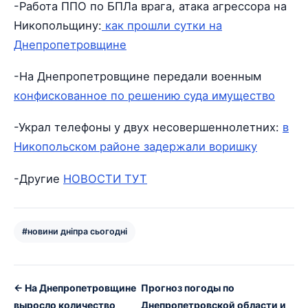
-Работа ППО по БПЛа врага, атака агрессора на
Никопольщину:
как прошли сутки на
Днепропетровщине
-На Днепропетровщине передали военным
конфискованное по решению суда имущество
-Украл телефоны у двух несовершеннолетних:
в
Никопольском районе задержали воришку
-Другие
НОВОСТИ ТУТ
#новини дніпра сьогодні
← На Днепропетровщине
Прогноз погоды по
выросло количество
Днепропетровской области и