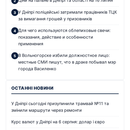
Ціни на пальне в Дніпрі та області на 16 липня
У Дніпрі поліцейські затримали працівників ТЦК
за вимагання грошей у призовників
Для чего используются облепиховые свечи:
показания, действие и особенности
применения
В Вольногорске избили должностное лицо:
местные СМИ пишут, что в драке побывал мэр
города Василенко
ОСТАННІ НОВИНИ
У Дніпрі сьогодні призупинили трамвай №11 та
змінили маршрути через ремонти
Курс валют у Дніпрі на 6 серпня: долар і євро