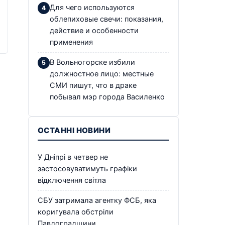
Для чего используются
облепиховые свечи: показания,
действие и особенности
применения
В Вольногорске избили
должностное лицо: местные
СМИ пишут, что в драке
побывал мэр города Василенко
ОСТАННІ НОВИНИ
У Дніпрі в четвер не
застосовуватимуть графіки
відключення світла
СБУ затримала агентку ФСБ, яка
коригувала обстріли
Павлоградщини