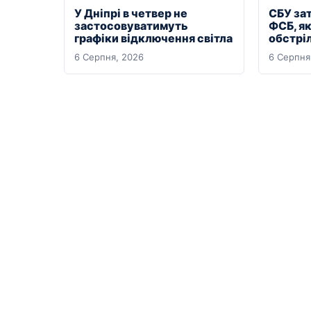
У Дніпрі в четвер не
СБУ за
застосовуватимуть
ФСБ, я
графіки відключення світла
обстрі
6 Серпня, 2026
6 Серпня