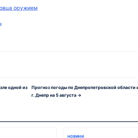
говца оружием
ь
зле одной из
Прогноз погоды по Днепропетровской области 
г. Днепр на 5 августа →
НОВИНИ