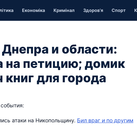
літика
Економіка
Кримінал
Здоров’я
Спорт
К
 Днепра и области:
а на петицию; домик
 книг для города
 события:
лись атаки на Никопольщину.
Бил враг и по другим