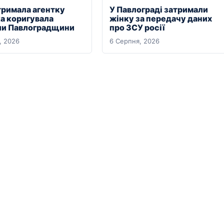
тримала агентку
У Павлограді затримали
ка коригувала
жінку за передачу даних
ли Павлоградщини
про ЗСУ росії
, 2026
6 Серпня, 2026