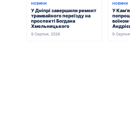
НОВИНИ
НОВИНИ
У Дніпрі завершили ремонт
У Кам’
трамвайного переїзду на
попрощ
проспекті Богдана
воїном
Хмельницького
Андріє
9 Серпня, 2026
9 Серпня