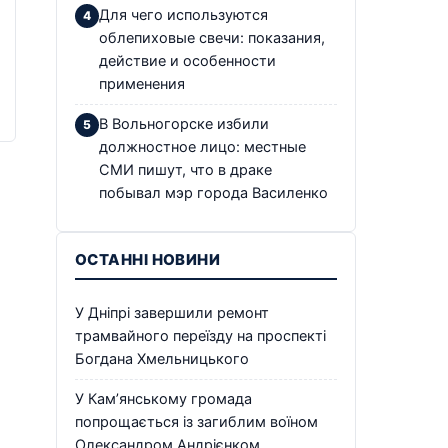
Для чего используются
облепиховые свечи: показания,
действие и особенности
применения
В Вольногорске избили
должностное лицо: местные
СМИ пишут, что в драке
побывал мэр города Василенко
ОСТАННІ НОВИНИ
У Дніпрі завершили ремонт
трамвайного переїзду на проспекті
Богдана Хмельницького
У Кам’янському громада
попрощається із загиблим воїном
Олександром Андрієнком