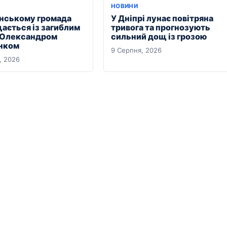
НОВИНИ
янському громада
У Дніпрі лунає повітряна
ається із загиблим
тривога та прогнозують
 Олександром
сильний дощ із грозою
нком
9 Серпня, 2026
, 2026