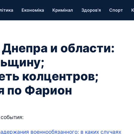
літика
Економіка
Кримінал
Здоров’я
Спорт
К
 Днепра и области:
льщину;
еть колцентров;
я по Фарион
 события:
задержания военнообязанного: в каких случаях