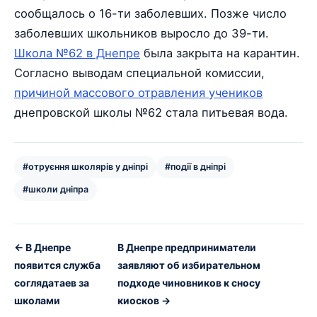
сообщалось о 16-ти заболевших. Позже число
заболевших школьников выросло до 39-ти.
Школа №62 в Днепре
была закрыта на карантин.
Согласно выводам специальной комиссии,
причиной массового отравления учеников
днепровской школы №62 стала питьевая вода.
#отруєння школярів у дніпрі
#події в дніпрі
#школи дніпра
← В Днепре
В Днепре предприниматели
появится служба
заявляют об избирательном
соглядатаев за
подходе чиновников к сносу
школами
киосков →