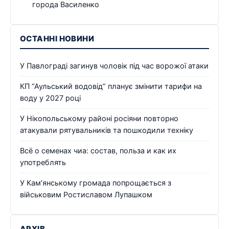
города Василенко
ОСТАННІ НОВИНИ
У Павлограді загинув чоловік під час ворожої атаки
КП “Аульський водовід” планує змінити тарифи на
воду у 2027 році
У Нікопольському районі росіяни повторно
атакували рятувальників та пошкодили техніку
Всё о семенах чиа: состав, польза и как их
употреблять
У Кам’янському громада попрощається з
військовим Ростиславом Лупашком
АРХІВ