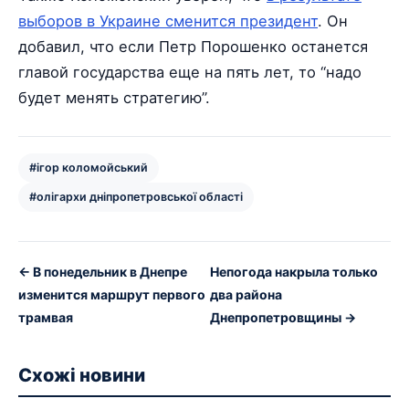
выборов в Украине сменится президент
. Он
добавил, что если Петр Порошенко останется
главой государства еще на пять лет, то “надо
будет менять стратегию”.
#ігор коломойський
#олігархи дніпропетровської області
← В понедельник в Днепре
Непогода накрыла только
изменится маршрут первого
два района
трамвая
Днепропетровщины →
Схожі новини