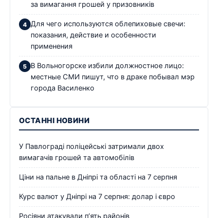
за вимагання грошей у призовників
Для чего используются облепиховые свечи:
показания, действие и особенности
применения
В Вольногорске избили должностное лицо:
местные СМИ пишут, что в драке побывал мэр
города Василенко
ОСТАННІ НОВИНИ
У Павлограді поліцейські затримали двох
вимагачів грошей та автомобілів
Ціни на пальне в Дніпрі та області на 7 серпня
Курс валют у Дніпрі на 7 серпня: долар і євро
Росіяни атакували п’ять районів