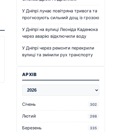
У Дніпрі лунає повітряна тривога та
прогнозують сильний дощ із грозою
У Дніпрі на вулиці Леоніда Каденюка
через аварію відключили воду
У Дніпрі через ремонти перекрили
вулиці та змінили рух транспорту
АРХІВ
Січень
302
Лютий
298
Березень
335