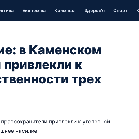
літика
Економіка
Кримінал
Здоров’я
Спорт
К
е: в Каменском
 привлекли к
ственности трех
правоохранители привлекли к уголовной
ашнее насилие.