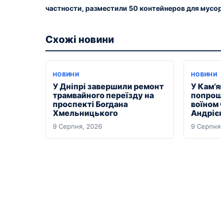
частности, разместили 50 контейнеров для мусо
Схожі новини
НОВИНИ
НОВИНИ
У Дніпрі завершили ремонт
У Кам’
трамвайного переїзду на
попрощ
проспекті Богдана
воїном
Хмельницького
Андріє
9 Серпня, 2026
9 Серпня