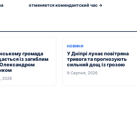
ра
отменяется комендантский час →
НОВИНИ
янському громада
У Дніпрі лунає повітряна
ається із загиблим
тривога та прогнозують
 Олександром
сильний дощ із грозою
нком
9 Серпня, 2026
, 2026