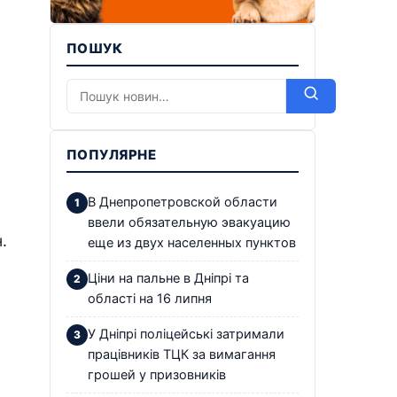
ПОШУК
ПОПУЛЯРНЕ
В Днепропетровской области
ввели обязательную эвакуацию
.
еще из двух населенных пунктов
Ціни на пальне в Дніпрі та
області на 16 липня
У Дніпрі поліцейські затримали
працівників ТЦК за вимагання
грошей у призовників