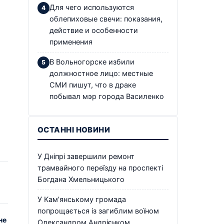
Для чего используются
облепиховые свечи: показания,
действие и особенности
применения
В Вольногорске избили
должностное лицо: местные
СМИ пишут, что в драке
побывал мэр города Василенко
ОСТАННІ НОВИНИ
У Дніпрі завершили ремонт
трамвайного переїзду на проспекті
Богдана Хмельницького
У Кам’янському громада
попрощається із загиблим воїном
не
Олександром Андрієнком