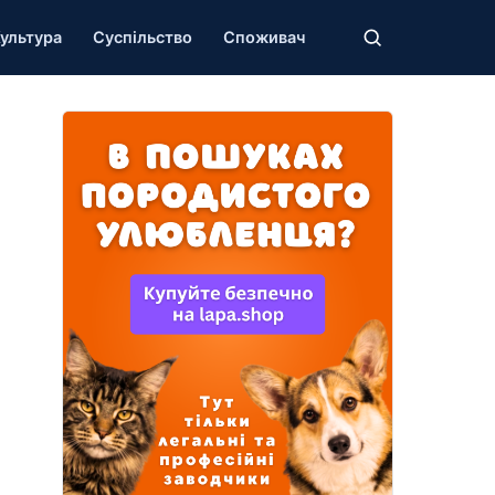
ультура
Суспільство
Споживач