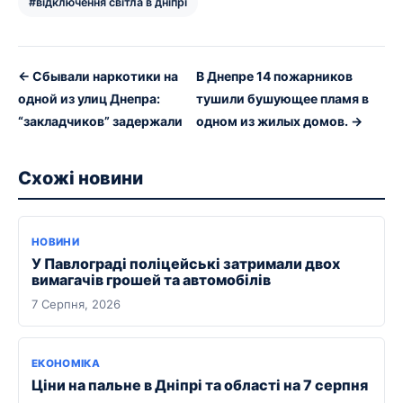
#відключення світла в дніпрі
← Сбывали наркотики на
В Днепре 14 пожарников
одной из улиц Днепра:
тушили бушующее пламя в
“закладчиков” задержали
одном из жилых домов. →
Схожі новини
НОВИНИ
У Павлограді поліцейські затримали двох
вимагачів грошей та автомобілів
7 Серпня, 2026
ЕКОНОМІКА
Ціни на пальне в Дніпрі та області на 7 серпня