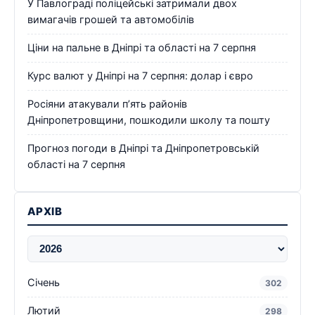
У Павлограді поліцейські затримали двох
вимагачів грошей та автомобілів
Ціни на пальне в Дніпрі та області на 7 серпня
Курс валют у Дніпрі на 7 серпня: долар і євро
Росіяни атакували п’ять районів
Дніпропетровщини, пошкодили школу та пошту
Прогноз погоди в Дніпрі та Дніпропетровській
області на 7 серпня
АРХІВ
Січень
302
Лютий
298