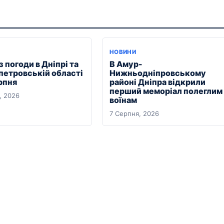
Я
НОВИНИ
 погоди в Дніпрі та
В Амур-
петровській області
Нижньодніпровському
рпня
районі Дніпра відкрили
перший меморіал полеглим
, 2026
воїнам
7 Серпня, 2026