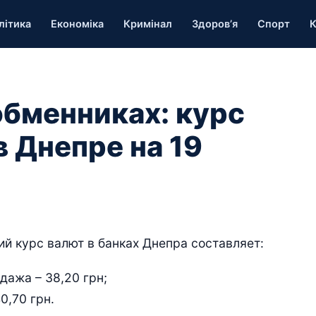
літика
Економіка
Кримінал
Здоров’я
Спорт
К
обменниках: курс
 Днепре на 19
ий курс валют в банках Днепра составляет:
дажа – 38,20 грн;
0,70 грн.