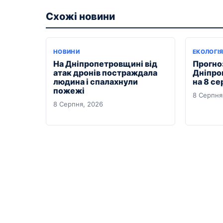
Схожі новини
НОВИНИ
ЕКОЛОГІ
На Дніпропетровщині від
Прогноз
атак дронів постраждала
Дніпро
людина і спалахнули
на 8 се
пожежі
8 Серпня
8 Серпня, 2026