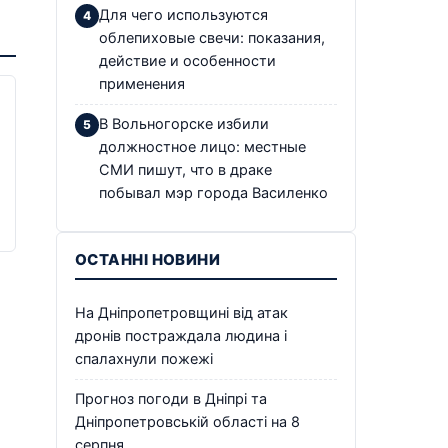
Для чего используются
облепиховые свечи: показания,
действие и особенности
применения
В Вольногорске избили
должностное лицо: местные
СМИ пишут, что в драке
побывал мэр города Василенко
ОСТАННІ НОВИНИ
На Дніпропетровщині від атак
дронів постраждала людина і
спалахнули пожежі
Прогноз погоди в Дніпрі та
Дніпропетровській області на 8
серпня