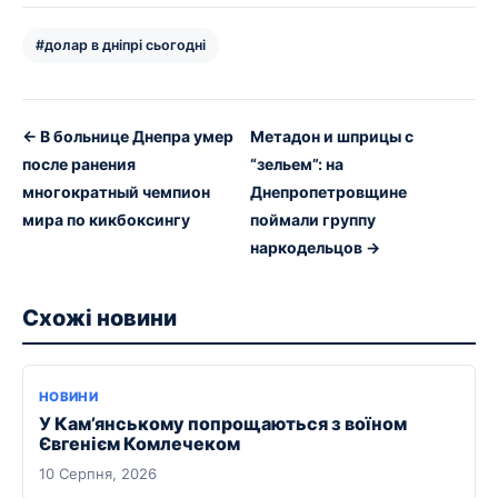
#долар в дніпрі сьогодні
← В больнице Днепра умер
Метадон и шприцы с
после ранения
“зельем”: на
многократный чемпион
Днепропетровщине
мира по кикбоксингу
поймали группу
наркодельцов →
Схожі новини
НОВИНИ
У Кам’янському попрощаються з воїном
Євгенієм Комлечеком
10 Серпня, 2026