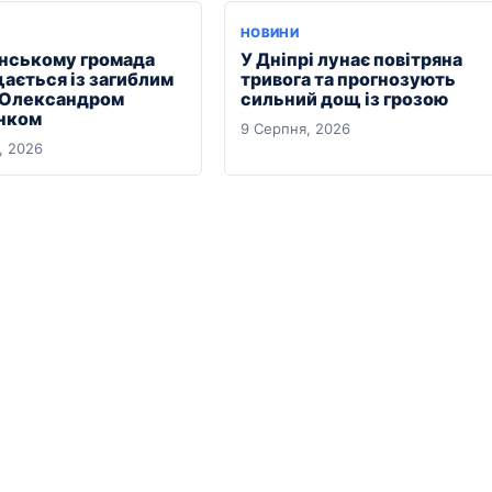
НОВИНИ
янському громада
У Дніпрі лунає повітряна
ається із загиблим
тривога та прогнозують
 Олександром
сильний дощ із грозою
нком
9 Серпня, 2026
, 2026