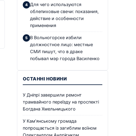
Для чего используются
облепиховые свечи: показания,
действие и особенности
применения
В Вольногорске избили
должностное лицо: местные
СМИ пишут, что в драке
побывал мэр города Василенко
ОСТАННІ НОВИНИ
У Дніпрі завершили ремонт
трамвайного переїзду на проспекті
Богдана Хмельницького
У Кам’янському громада
попрощається із загиблим воїном
Олександром Андрієнком