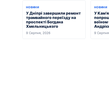
НОВИНИ
НОВИНИ
У Дніпрі завершили ремонт
У Кам’
трамвайного переїзду на
попрощ
проспекті Богдана
воїном
Хмельницького
Андріє
9 Серпня, 2026
9 Серпня