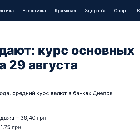
літика
Економіка
Кримінал
Здоров’я
Спорт
К
адают: курс основных
а 29 августа
ода, средний курс валют в банках Днепра
дажа – 38,40 грн;
1,75 грн.