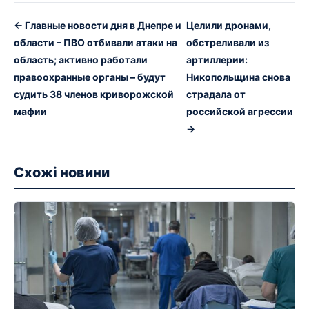
← Главные новости дня в Днепре и
Целили дронами,
области – ПВО отбивали атаки на
обстреливали из
область; активно работали
артиллерии:
правоохранные органы – будут
Никопольщина снова
судить 38 членов криворожской
страдала от
мафии
российской агрессии
→
Схожі новини