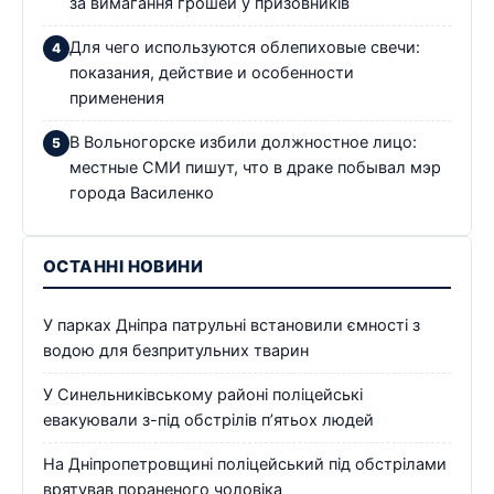
за вимагання грошей у призовників
Для чего используются облепиховые свечи:
показания, действие и особенности
применения
В Вольногорске избили должностное лицо:
местные СМИ пишут, что в драке побывал мэр
города Василенко
ОСТАННІ НОВИНИ
У парках Дніпра патрульні встановили ємності з
водою для безпритульних тварин
У Синельниківському районі поліцейські
евакуювали з-під обстрілів п’ятьох людей
На Дніпропетровщині поліцейський під обстрілами
врятував пораненого чоловіка