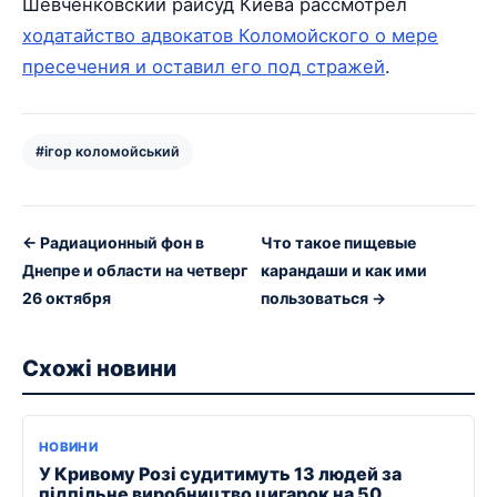
Шевченковский райсуд Киева рассмотрел
ходатайство адвокатов Коломойского о мере
пресечения и оставил его под стражей
.
#ігор коломойський
← Радиационный фон в
Что такое пищевые
Днепре и области на четверг
карандаши и как ими
26 октября
пользоваться →
Схожі новини
НОВИНИ
У Кривому Розі судитимуть 13 людей за
підпільне виробництво цигарок на 50