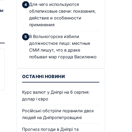
Для чего используются
бы
облепиховые свечи: показания,
действие и особенности
применения
В Вольногорске избили
должностное лицо: местные
СМИ пишут, что в драке
побывал мэр города Василенко
ОСТАННІ НОВИНИ
Курс валют у Дніпрі на 6 серпня:
долар і євро
Російські обстріли поранили двох
людей на Дніпропетровщині
Прогноз погоди в Дніпрі та