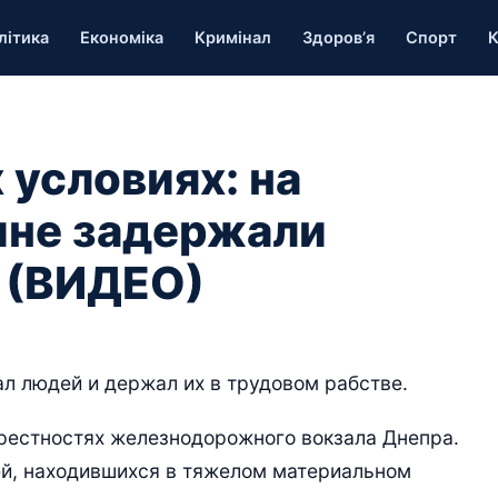
літика
Економіка
Кримінал
Здоров’я
Спорт
К
 условиях: на
не задержали
 (ВИДЕО)
л людей и держал их в трудовом рабстве.
рестностях железнодорожного вокзала Днепра.
й, находившихся в тяжелом материальном