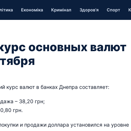
літика
Економіка
Кримінал
Здоров’я
Спорт
К
 курс основных валют
ктября
ий курс валют в банках Днепра составляет:
дажа – 38,20 грн;
0,80 грн.
покупки и продажи доллара установился на уровне