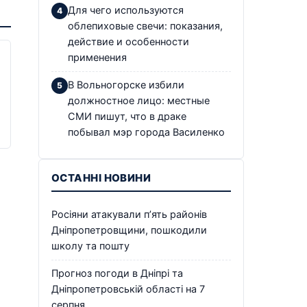
Для чего используются
облепиховые свечи: показания,
действие и особенности
применения
В Вольногорске избили
должностное лицо: местные
СМИ пишут, что в драке
побывал мэр города Василенко
ОСТАННІ НОВИНИ
Росіяни атакували п’ять районів
Дніпропетровщини, пошкодили
школу та пошту
Прогноз погоди в Дніпрі та
Дніпропетровській області на 7
серпня