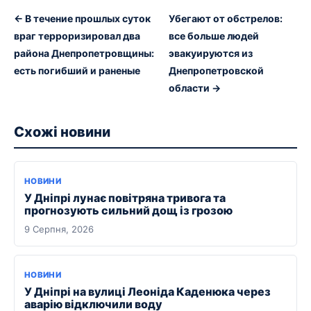
← В течение прошлых суток
Убегают от обстрелов:
враг терроризировал два
все больше людей
района Днепропетровщины:
эвакуируются из
есть погибший и раненые
Днепропетровской
области →
Схожі новини
НОВИНИ
У Дніпрі лунає повітряна тривога та
прогнозують сильний дощ із грозою
9 Серпня, 2026
НОВИНИ
У Дніпрі на вулиці Леоніда Каденюка через
аварію відключили воду