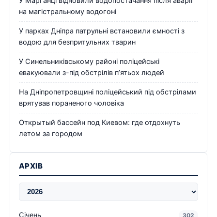
У Марганці відновили водопостачання після аварії
на магістральному водогоні
У парках Дніпра патрульні встановили ємності з
водою для безпритульних тварин
У Синельниківському районі поліцейські
евакуювали з-під обстрілів п’ятьох людей
На Дніпропетровщині поліцейський під обстрілами
врятував пораненого чоловіка
Открытый бассейн под Киевом: где отдохнуть
летом за городом
АРХІВ
Січень
302