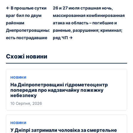
← В прошлые сутки
26 и 27 июля страшная ночь,
враг бил по двум
массированная комбинированная
районам
атака на область – погибшие и
Днепропетровщины:
раненые, разрушения; криминал;
есть пострадавшие
ряд ЧП →
Схожі новини
НОВИНИ
На Дніпропетровщині гідрометеоцентр
попередив про надзвичайну пожежну
небезпеку
10 Серпня, 2026
НОВИНИ
У Дніпрі затримали чоловіка за смертельне