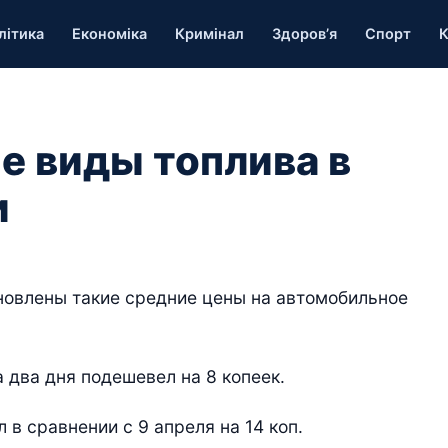
літика
Економіка
Кримінал
Здоров’я
Спорт
К
е виды топлива в
и
ановлены такие средние цены на автомобильное
а два дня подешевел на 8 копеек.
 в сравнении с 9 апреля на 14 коп.