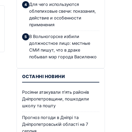
Для чего используются
облепиховые свечи: показания,
действие и особенности
применения
В Вольногорске избили
должностное лицо: местные
СМИ пишут, что в драке
побывал мэр города Василенко
ОСТАННІ НОВИНИ
Росіяни атакували п’ять районів
Дніпропетровщини, пошкодили
школу та пошту
Прогноз погоди в Дніпрі та
Дніпропетровській області на 7
серпня