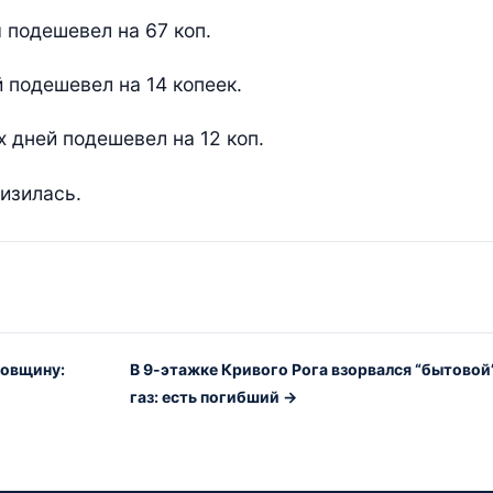
я подешевел на 67 коп.
й подешевел на 14 копеек.
ух дней подешевел на 12 коп.
изилась.
ровщину:
В 9-этажке Кривого Рога взорвался “бытовой
газ: есть погибший →