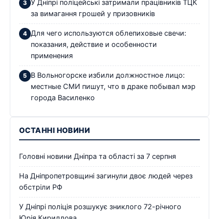
У Дніпрі поліцейські затримали працівників ТЦК
за вимагання грошей у призовників
Для чего используются облепиховые свечи:
показания, действие и особенности
применения
В Вольногорске избили должностное лицо:
местные СМИ пишут, что в драке побывал мэр
города Василенко
ОСТАННІ НОВИНИ
Головні новини Дніпра та області за 7 серпня
На Дніпропетровщині загинули двоє людей через
обстріли РФ
У Дніпрі поліція розшукує зниклого 72-річного
Юрія Кириллова