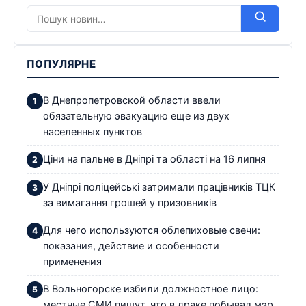
ПОПУЛЯРНЕ
В Днепропетровской области ввели
обязательную эвакуацию еще из двух
населенных пунктов
Ціни на пальне в Дніпрі та області на 16 липня
У Дніпрі поліцейські затримали працівників ТЦК
за вимагання грошей у призовників
Для чего используются облепиховые свечи:
показания, действие и особенности
применения
В Вольногорске избили должностное лицо:
местные СМИ пишут, что в драке побывал мэр