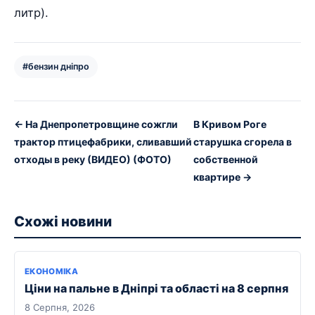
литр).
#бензин дніпро
← На Днепропетровщине сожгли
В Кривом Роге
трактор птицефабрики, сливавший
старушка сгорела в
отходы в реку (ВИДЕО) (ФОТО)
собственной
квартире →
Схожі новини
ЕКОНОМІКА
Ціни на пальне в Дніпрі та області на 8 серпня
8 Серпня, 2026