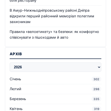
біля ресторану
В Амур-Нижньодніпровському районі Дніпра
відкрили перший районний меморіал полеглим
захисникам
Правила «велоетикету» та безпеки: як комфортно
співіснувати з пішоходами й авто
АРХІВ
Січень
302
Лютий
298
Березень
335
Квітень
319