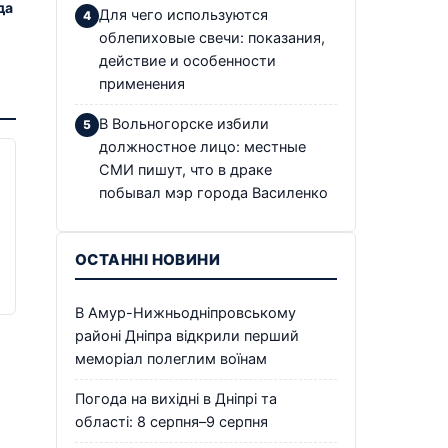
да
Для чего используются
облепиховые свечи: показания,
действие и особенности
применения
В Вольногорске избили
должностное лицо: местные
СМИ пишут, что в драке
побывал мэр города Василенко
ОСТАННІ НОВИНИ
В Амур-Нижньодніпровському
районі Дніпра відкрили перший
меморіал полеглим воїнам
Погода на вихідні в Дніпрі та
області: 8 серпня–9 серпня